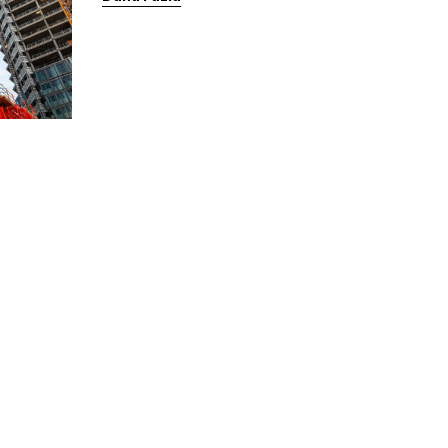
mimari ve sanatsal zenginliklerini bugüne
taşırken, aynı zamanda doğal afetler ve
zamanın yıpratıcı etkilerine karşı da büyük
bir risk altındadır. Özellikle deprem
bölgelerinde bulunan tarihi yapılar,
depremlere karşı savunmasız hale gelir ve
ciddi zarar görme potansiyeline sahip […]