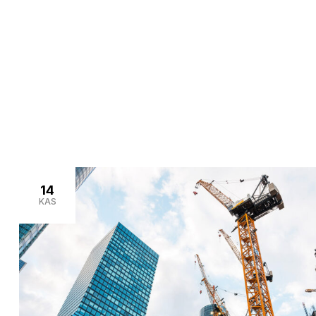
>
>
Home
Blog
sismik güçlendirme
14
KAS