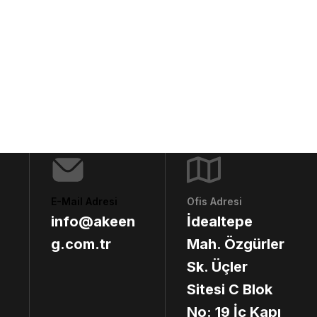
E-Mail Adresi
Ofis Adresi
info@akeen
İdealtepe
g.com.tr
Mah. Özgürler
Sk. Üçler
Sitesi C Blok
No: 19 İç Kapı