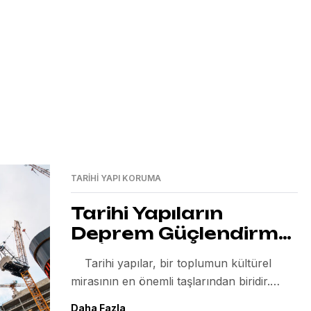
TARIHI YAPI KORUMA
Tarihi Yapıların
Deprem Güçlendirme
ve İhya Projeleri:
Tarihi yapılar, bir toplumun kültürel
Mirasın Geleceğe
mirasının en önemli taşlarından biridir.
Taşınması
Yüzyıllar boyunca ayakta kalan bu yapılar,
Daha Fazla