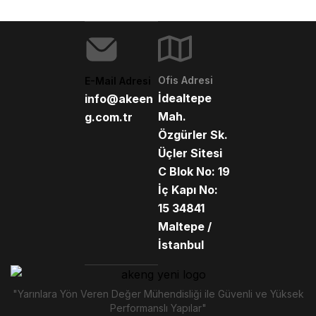
Ofis Adresi
E-Mail Adresi
İdealtepe
info@akeen
Mah.
g.com.tr
Özgürler Sk.
Üçler Sitesi
C Blok No: 19
İç Kapı No:
15 34841
Maltepe /
İstanbul
"Yarınlara Yön Veren Değer Mühendisliği ile Güvenli ve Yüksek
Performanslı Yapılar"