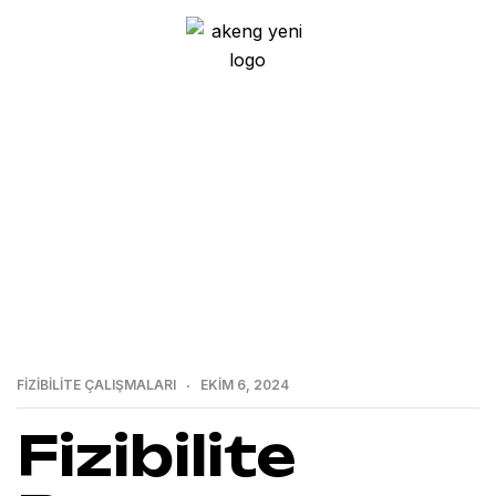
>
>
>
Home
Blog
Fizibilite Çalışmaları
Fizibilite
Raporu Çalışmaları: Projenizin Başarısını Garanti Altına
Alın
FIZIBILITE ÇALIŞMALARI
EKIM 6, 2024
Fizibilite